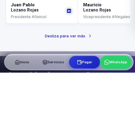
Juan Pablo
Mauricio
Lozano Rojas
Lozano Rojas
Presidente Afiancol
Vicepresidente Afilegales
Desliza para ver más
Inicio
Servicios
Pagar
WhatsApp
¿Incertidumbre en tus Contratos o
Arriendos?
No dejes que un incumplimiento afecte tu
patrimonio o tu flujo de caja. Afiancol te brinda el
respaldo necesario para actuar con total
confianza.